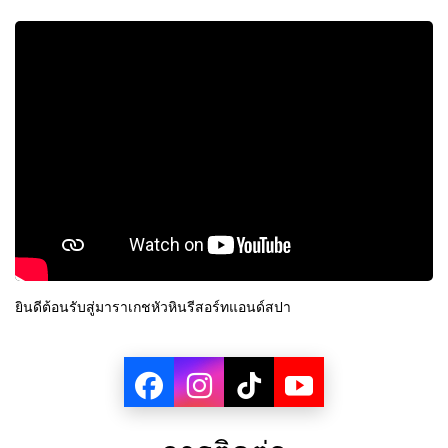
ยินดีต้อนรับสู่มาราเกชหัวหินรีสอร์ทแอนด์สปา